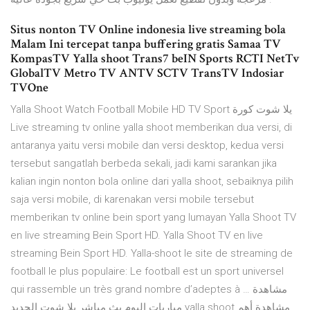
Situs nonton TV Online indonesia live streaming bola
Malam Ini tercepat tanpa buffering gratis Samaa TV
KompasTV Yalla shoot Trans7 beIN Sports RCTI NetTv
GlobalTV Metro TV ANTV SCTV TransTV Indosiar
TVOne
Yalla Shoot Watch Football Mobile HD TV Sport يلا شوت كورة
Live streaming tv online yalla shoot memberikan dua versi, di
antaranya yaitu versi mobile dan versi desktop, kedua versi
tersebut sangatlah berbeda sekali, jadi kami sarankan jika
kalian ingin nonton bola online dari yalla shoot, sebaiknya pilih
saja versi mobile, di karenakan versi mobile tersebut
memberikan tv online bein sport yang lumayan Yalla Shoot TV
en live streaming Bein Sport HD. Yalla Shoot TV en live
streaming Bein Sport HD. Yalla-shoot le site de streaming de
football le plus populaire: Le football est un sport universel
qui rassemble un très grand nombre d’adeptes à … مشاهدة
مباريات اليوم بث مباشر يلا شوت الجديد yalla shoot مشاهدة أهم